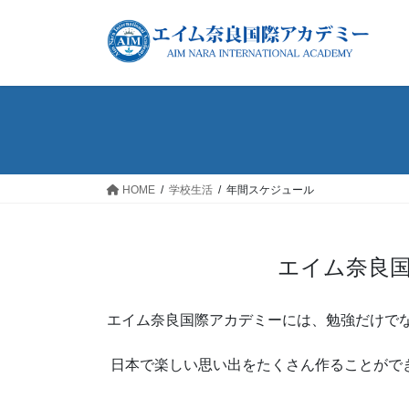
コ
ナ
ン
ビ
テ
ゲ
ン
ー
ツ
シ
へ
ョ
ス
ン
キ
に
ッ
移
HOME
学校生活
年間スケジュール
プ
動
エイム奈良国
エイム奈良国際アカデミーには、勉強だけで
日本で楽しい思い出をたくさん作ることがで